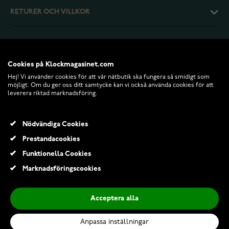
RETURER OCH VILLKOR
INFO
Cookies på Klockmagasinet.com
Hej! Vi använder cookies för att vår nätbutik ska fungera så smidigt som
möjligt. Om du ger oss ditt samtycke kan vi också använda cookies för att
leverera riktad marknadsföring.
Nödvändiga Cookies
Prestandacookies
Funktionella Cookies
© 2026 Klockmagasinet.com
Marknadsföringscookies
Swiss Alpine Military Master Diver GMT 7052.1155SAM
3 042,00 Kr
4 345,00 Kr
Acceptera alla
Anpassa inställningar
Lägg till i kundvagn