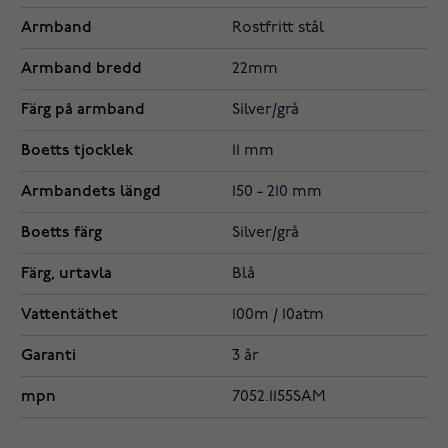
Armband
Rostfritt stål
Armband bredd
22mm
Färg på armband
Silver/grå
Boetts tjocklek
11 mm
Armbandets längd
150 - 210 mm
Boetts färg
Silver/grå
Färg, urtavla
Blå
Vattentäthet
100m / 10atm
Garanti
3 år
mpn
7052.1155SAM