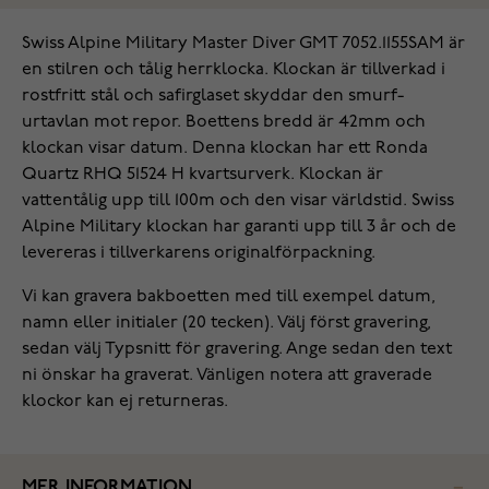
Swiss Alpine Military Master Diver GMT 7052.1155SAM är
en stilren och tålig herrklocka. Klockan är tillverkad i
rostfritt stål och safirglaset skyddar den smurf-
urtavlan mot repor. Boettens bredd är 42mm och
klockan visar datum. Denna klockan har ett Ronda
Quartz RHQ 51524 H kvartsurverk. Klockan är
vattentålig upp till 100m och den visar världstid. Swiss
Alpine Military klockan har garanti upp till 3 år och de
levereras i tillverkarens originalförpackning.
Vi kan gravera bakboetten med till exempel datum,
namn eller initialer (20 tecken). Välj först gravering,
sedan välj Typsnitt för gravering. Ange sedan den text
ni önskar ha graverat. Vänligen notera att graverade
klockor kan ej returneras.
MER INFORMATION