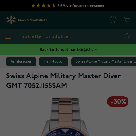
Hoppa till innehållet
9,619
verifierade recensioner
Cart
Sea
Back to School har börjat! 👉
Armbandsur
Herrklockor
Swiss Alpine Military Master Diver 
Swiss Alpine Military Master Diver
GMT 7052.1155SAM
-30%