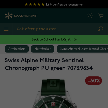
Hoppa till innehållet
9,619
verifierade recensioner
Cart
Sea
Back to School har börjat! 👉
Armbandsur
Herrklockor
Swiss Alpine Military Sentinel Chro
Swiss Alpine Military Sentinel
Chronograph PU green 7073.9834
-30%