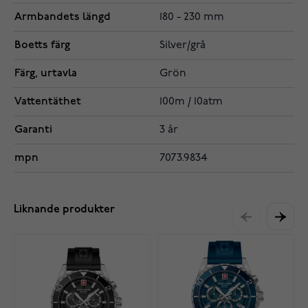
Armbandets längd
180 - 230 mm
Boetts färg
Silver/grå
Färg, urtavla
Grön
Vattentäthet
100m / 10atm
Garanti
3 år
mpn
7073.9834
Liknande produkter