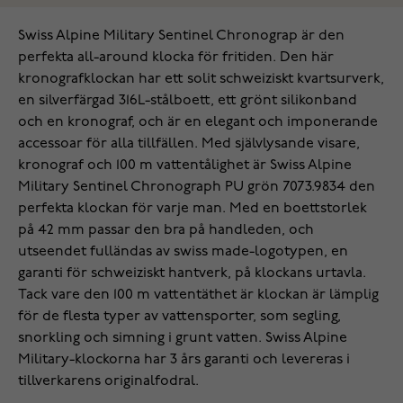
Swiss Alpine Military Sentinel Chronograp är den
perfekta all-around klocka för fritiden. Den här
kronografklockan har ett solit schweiziskt kvartsurverk,
en silverfärgad 316L-stålboett, ett grönt silikonband
och en kronograf, och är en elegant och imponerande
accessoar för alla tillfällen. Med självlysande visare,
kronograf och 100 m vattentålighet är Swiss Alpine
Military Sentinel Chronograph PU grön 7073.9834 den
perfekta klockan för varje man. Med en boettstorlek
på 42 mm passar den bra på handleden, och
utseendet fulländas av swiss made-logotypen, en
garanti för schweiziskt hantverk, på klockans urtavla.
Tack vare den 100 m vattentäthet är klockan är lämplig
för de flesta typer av vattensporter, som segling,
snorkling och simning i grunt vatten. Swiss Alpine
Military-klockorna har 3 års garanti och levereras i
tillverkarens originalfodral.