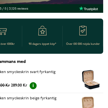
t över 1000kr
90 dagars öppet köp*
Över 100 000 nöjda kunder
lsammans med
ken smyckeskrin svart fyrkantig
.00 Kr
289.00 Kr
ken smyckeskrin beige fyrkantig