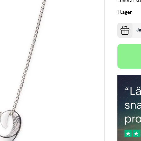
Leveransti
I lager
Ja