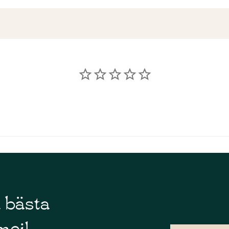
å bästa
mejl