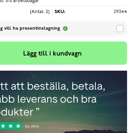
d: 3-5 arbetsdagar
(Antal: 2)
SKU:
29344
g vill ha presentinslagning
Lägg till i kundvagn