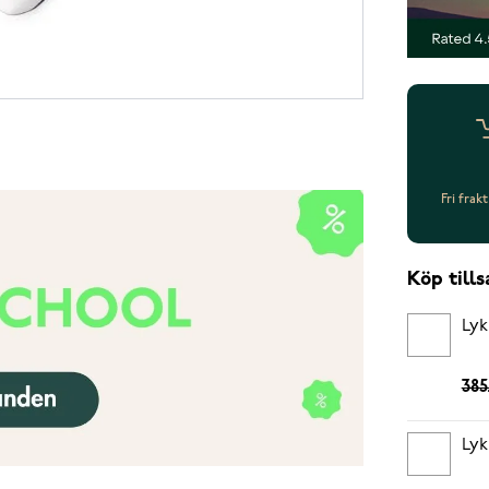
Fri frak
Köp til
Lyk
385
Lyk