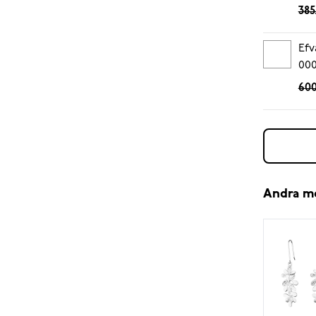
385
Efv
00
600
Andra m