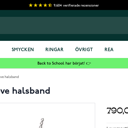
9,604
verifierade recensioner
S
SMYCKEN
RINGAR
ÖVRIGT
REA
Back to School har börjat! 👉
ove halsband
ove halsband
790,