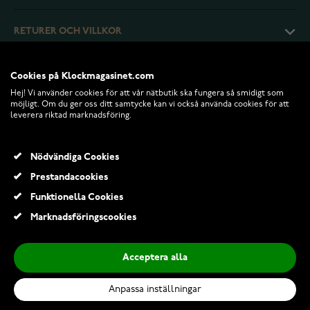
RETURER OCH VILLKOR
INFO
Cookies på Klockmagasinet.com
Hej! Vi använder cookies för att vår nätbutik ska fungera så smidigt som
möjligt. Om du ger oss ditt samtycke kan vi också använda cookies för att
leverera riktad marknadsföring.
Nödvändiga Cookies
Prestandacookies
Funktionella Cookies
Marknadsföringscookies
© 2026 Klockmagasinet.com
Acceptera alla
Tammi Jewellery S3929-42 Archipelago halsband
3 430,00 Kr
4 900,00 Kr
Anpassa inställningar