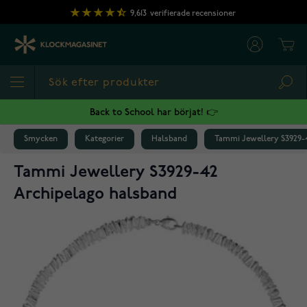
Hoppa till innehållet
9,613
verifierade recensioner
Cart
Sea
Back to School har börjat! 👉
Smycken
Kategorier
Halsband
Tammi Jewellery S3929-
Tammi Jewellery S3929-42
Archipelago halsband