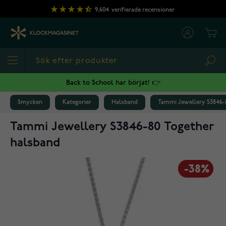
Hoppa till innehållet
9,604
verifierade recensioner
Cart
Sea
Back to School har börjat! 👉
Smycken
Kategorier
Halsband
Tammi Jewellery S3846-
Tammi Jewellery S3846-80 Together
halsband
-38%