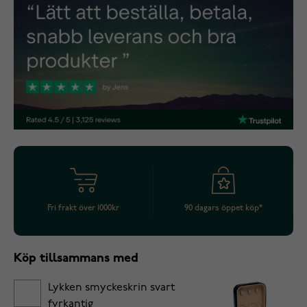
Fri frakt över 1000kr
90 dagars öppet köp*
Köp tillsammans med
Lykken smyckeskrin svart
fyrkantig