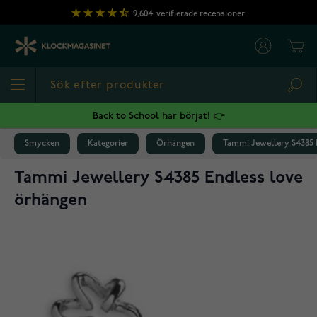
Hoppa till innehållet
9,604
verifierade recensioner
Cart
Sea
Back to School har börjat! 👉
Smycken
Kategorier
Örhängen
Tammi Jewellery S4385 
Tammi Jewellery S4385 Endless love
örhängen