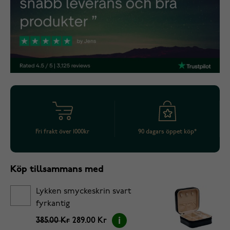
Fri frakt över 1000kr
90 dagars öppet köp*
Köp tillsammans med
Lykken smyckeskrin svart
fyrkantig
385.00 Kr
289.00 Kr