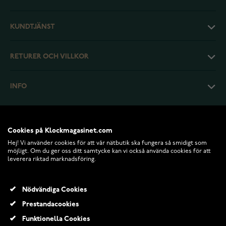
KUNDTJÄNST
RETURER OCH VILLKOR
INFO
Cookies på Klockmagasinet.com
Hej! Vi använder cookies för att vår nätbutik ska fungera så smidigt som
möjligt. Om du ger oss ditt samtycke kan vi också använda cookies för att
leverera riktad marknadsföring.
Nödvändiga Cookies
Prestandacookies
© 2026 Klockmagasinet.com
Funktionella Cookies
Tammi Jewellery S4385 Endless love örhängen