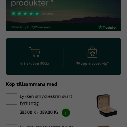
Fri frakt över 1000kr
90 dagars öppet köp*
Köp tillsammans med
Lykken smyckeskrin svart
fyrkantig
385.00 Kr
289.00 Kr