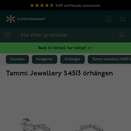
Hoppa till innehållet
9,619
verifierade recensioner
Cart
Sea
Back to School har börjat! 👉
Smycken
Kategorier
Örhängen
Tammi Jewellery S4513 
Tammi Jewellery S4513 örhängen