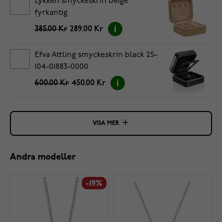
Lykken smyckeskrin beige
fyrkantig
385.00 Kr
289.00 Kr
Efva Attling smyckeskrin black 25-
104-01883-0000
600.00 Kr
450.00 Kr
VISA MER
Andra modeller
-19%