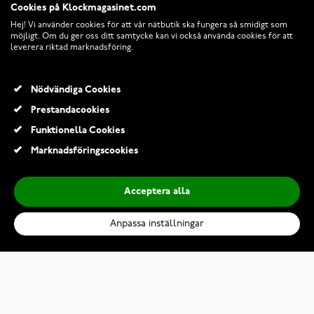
Cookies på Klockmagasinet.com
Hej! Vi använder cookies för att vår nätbutik ska fungera så smidigt som
möjligt. Om du ger oss ditt samtycke kan vi också använda cookies för att
leverera riktad marknadsföring.
Nödvändiga Cookies
Prestandacookies
© 2026 Klockmagasinet.com
Funktionella Cookies
Marknadsföringscookies
Acceptera alla
Anpassa inställningar
Thomas Sabo Charm Club 0010-051-14
550,00 Kr
Lägg till i kundvagn