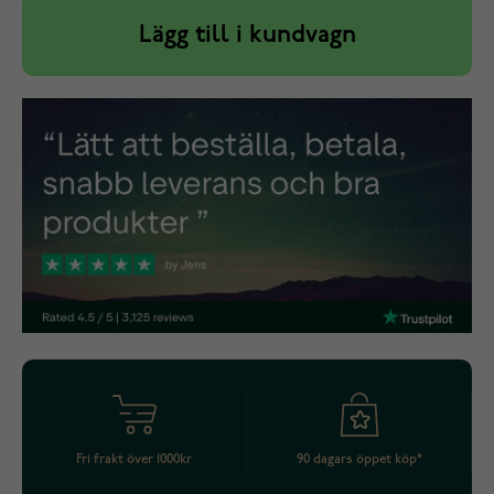
Lägg till i kundvagn
Fri frakt över 1000kr
90 dagars öppet köp*