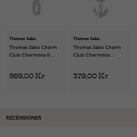
Thomas Sabo
Thomas Sabo
Thomas Sabo Charm
Thomas Sabo Charm
Club Charmista 0
Club Charmista
berlock 2124-051-21
Anchor berlock 2166-
051-21
569,00 Kr
379,00 Kr
RECENSIONER