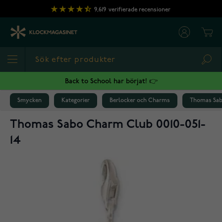
Hoppa till innehållet
9,619
verifierade recensioner
Cart
Sea
Back to School har börjat! 👉
Smycken
Kategorier
Berlocker och Charms
Thomas Sab
Thomas Sabo Charm Club 0010-051-
14