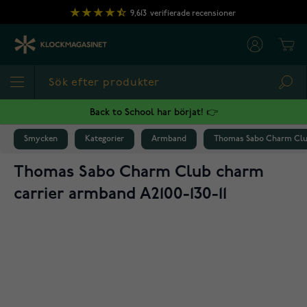
Hoppa till innehållet
9,613
verifierade recensioner
Cart
Sea
Back to School har börjat! 👉
Smycken
Kategorier
Armband
Thomas Sabo Charm Club 
Thomas Sabo Charm Club charm
carrier armband A2100-130-11