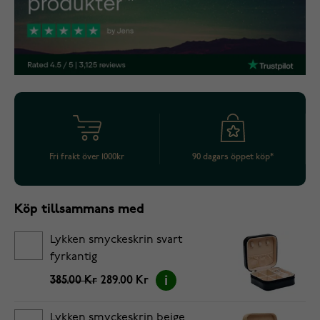
Fri frakt över 1000kr
90 dagars öppet köp*
Köp tillsammans med
Lykken smyckeskrin svart
fyrkantig
385.00 Kr
289.00 Kr
Lykken smyckeskrin beige