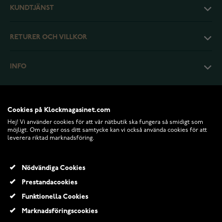
KUNDTJÄNST
RETURER OCH VILLKOR
INFO
Cookies på Klockmagasinet.com
Hej! Vi använder cookies för att vår nätbutik ska fungera så smidigt som
möjligt. Om du ger oss ditt samtycke kan vi också använda cookies för att
leverera riktad marknadsföring.
Nödvändiga Cookies
Prestandacookies
© 2026 Klockmagasinet.com
Funktionella Cookies
Thomas Sabo Charm Club Cocktail berlock 1802-013-27
Marknadsföringscookies
379,00 Kr