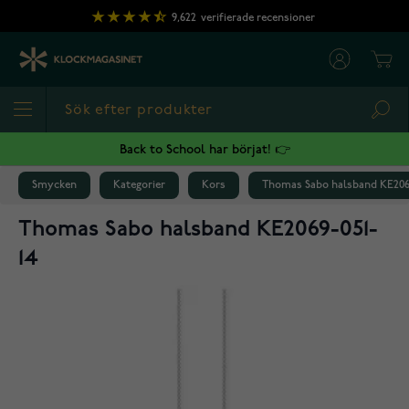
Hoppa till innehållet
9,622
verifierade recensioner
Cart
Sea
Back to School har börjat! 👉
Smycken
Kategorier
Kors
Thomas Sabo halsband KE206
Thomas Sabo halsband KE2069-051-
14