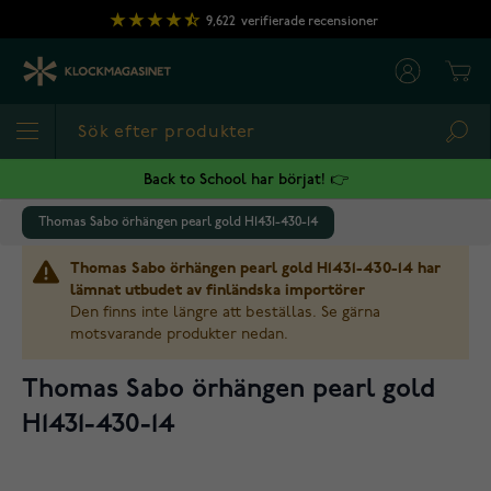
Hoppa till innehållet
9,622
verifierade recensioner
Cart
Sea
Back to School har börjat! 👉
Thomas Sabo örhängen pearl gold H1431-430-14
Thomas Sabo örhängen pearl gold H1431-430-14 har
lämnat utbudet av finländska importörer
Den finns inte längre att beställas. Se gärna
motsvarande produkter nedan.
Thomas Sabo örhängen pearl gold
H1431-430-14