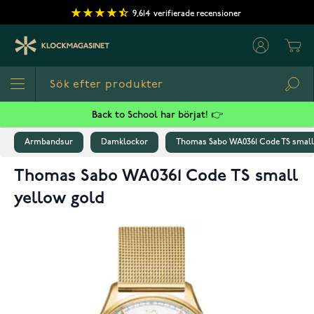
Hoppa till innehållet
9,614
verifierade recensioner
Cart
Sea
Back to School har börjat! 👉
Armbandsur
Damklockor
Thomas Sabo WA0361 Code TS small
Thomas Sabo WA0361 Code TS small
yellow gold