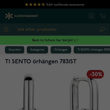
Hoppa till innehållet
9,614
verifierade recensioner
Cart
Sea
Back to School har börjat! 👉
Smycken
Kategorier
Örhängen
TI SENTO örhängen 7831
TI SENTO örhängen 7831ST
-30%