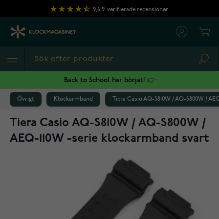
Hoppa till innehållet
9,619
verifierade recensioner
Cart
Sea
Back to School har börjat! 👉
Övrigt
Klockarmband
Tiera Casio AQ-S810W / AQ-S800W / AEQ
Tiera Casio AQ-S810W / AQ-S800W /
AEQ-110W -serie klockarmband svart