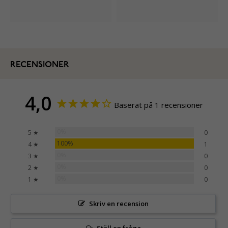
RECENSIONER
4,0
Baserat på 1 recensioner
0%
5 ★
0
100%
4 ★
1
0%
3 ★
0
0%
2 ★
0
0%
1 ★
0
Skriv en recension