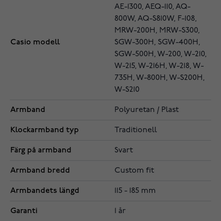
AE-1300, AEQ-110, AQ-
800W, AQ-S810W, F-108,
MRW-200H, MRW-S300,
Casio modell
SGW-300H, SGW-400H,
SGW-500H, W-200, W-210,
W-215, W-216H, W-218, W-
735H, W-800H, W-S200H,
W-S210
Armband
Polyuretan / Plast
Klockarmband typ
Traditionell
Färg på armband
Svart
Armband bredd
Custom fit
Armbandets längd
115 - 185 mm
Garanti
1 år