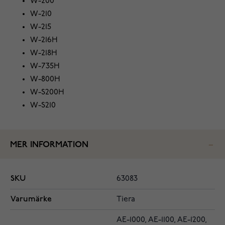
W-200
W-210
W-215
W-216H
W-218H
W-735H
W-800H
W-S200H
W-S210
MER INFORMATION
SKU
63083
Varumärke
Tiera
AE-1000, AE-1100, AE-1200,