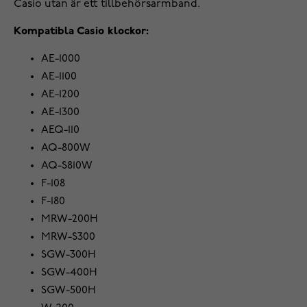
Casio utan är ett tillbehörsarmband.
Kompatibla Casio klockor:
AE-1000
AE-1100
AE-1200
AE-1300
AEQ-110
AQ-800W
AQ-S810W
F-108
F-180
MRW-200H
MRW-S300
SGW-300H
SGW-400H
SGW-500H