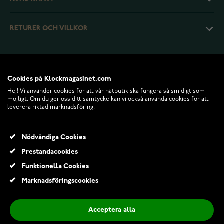
RETURER OCH VILLKOR
INFO
Cookies på Klockmagasinet.com
Hej! Vi använder cookies för att vår nätbutik ska fungera så smidigt som
möjligt. Om du ger oss ditt samtycke kan vi också använda cookies för att
leverera riktad marknadsföring.
Nödvändiga Cookies
Prestandacookies
Funktionella Cookies
© 2026 Klockmagasinet.com
Marknadsföringscookies
Tiera flexibelt nato klockarmband svart-gratt
299,00 Kr
Acceptera alla