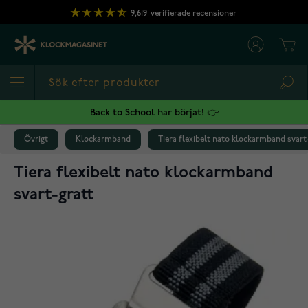
Hoppa till innehållet
9,619
verifierade recensioner
Cart
Sea
Back to School har börjat! 👉
Övrigt
Klockarmband
Tiera flexibelt nato klockarmband svart
Tiera flexibelt nato klockarmband
svart-gratt