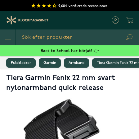
Hoppa till innehållet
9,604
verifierade recensioner
Cart
Sea
Back to School har börjat! 👉
Pulsklockor
Garmin
Armband
Tiera Garmin Fenix 22 m
Tiera Garmin Fenix 22 mm svart
nylonarmband quick release