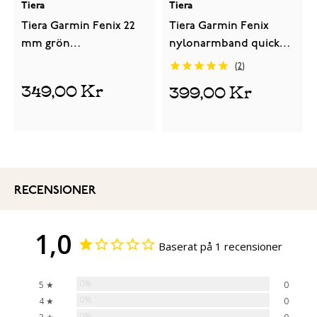
Tiera
Tiera
Tiera Garmin Fenix 22
Tiera Garmin Fenix
mm grön
nylonarmband quick
nylonarmband quick
release svart 22 mm
2
release
349,00 Kr
399,00 Kr
RECENSIONER
1,0
Baserat på 1 recensioner
0%
5 ★
0
0%
4 ★
0
0%