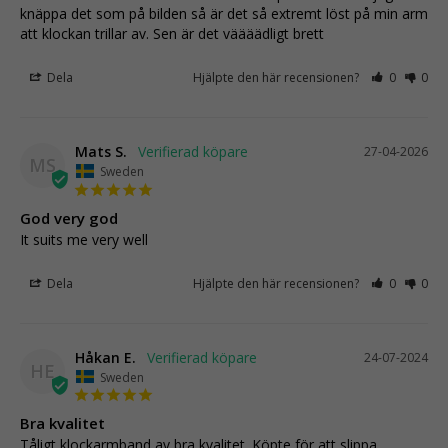
knäppa det som på bilden så är det så extremt löst på min arm 
att klockan trillar av. Sen är det väääädligt brett
Dela
Hjälpte den här recensionen?
0
0
Mats S.
27-04-2026
MS
Sweden
God very god
It suits me very well
Dela
Hjälpte den här recensionen?
0
0
Håkan E.
24-07-2024
HE
Sweden
Bra kvalitet
Tåligt klockarmband av bra kvalitet. Köpte för att slippa 