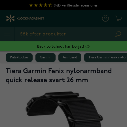
Hoppa till innehållet
9,613
verifierade recensioner
Cart
Sea
Back to School har börjat! 👉
Pulsklockor
Garmin
Armband
Tiera Garmin Fenix nylo
Tiera Garmin Fenix nylonarmband
quick release svart 26 mm