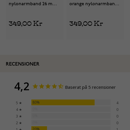
nylonarmband 26 mm
orange nylonarmband
quick release
26 mm quick release
349,00 Kr
349,00 Kr
RECENSIONER
4,2
Baserat på 5 recensioner
80%
5 ★
4
0%
4 ★
0
0%
3 ★
0
0%
2 ★
0
20%
1 ★
1