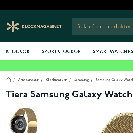
Hoppa till innehållet
KLOCKOR
SPORTKLOCKOR
SMART WATCHE
/
Armbandsur
/
Klockmärken
/
Samsung
/
Samsung Galaxy Watc
Tiera Samsung Galaxy Watch6