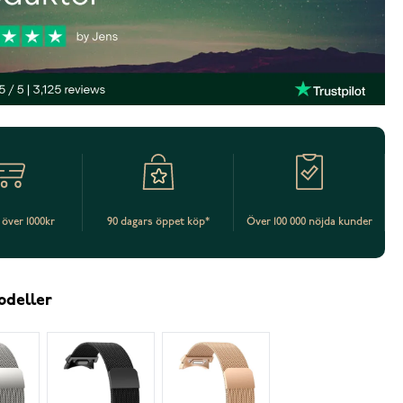
t över 1000kr
90 dagars öppet köp*
Över 100 000 nöjda kunder
odeller