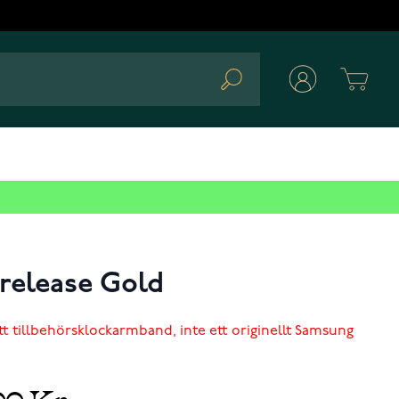
Cart
Search
release Gold
tt tillbehörsklockarmband, inte ett originellt Samsung
00 Kr