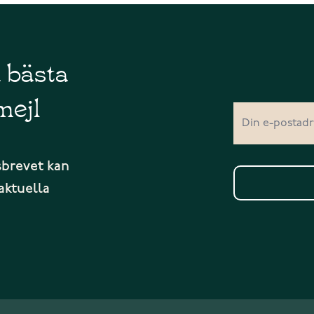
å bästa
mejl
sbrevet kan
aktuella