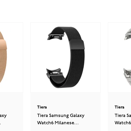
Tiera
Tiera
axy
Tiera Samsung Galaxy
Tiera 
Watch6 Milanese
Watch6
k
stålarmband quick
quick r