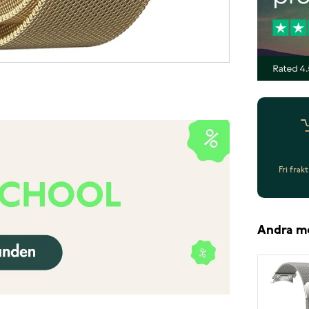
Fri frak
Andra m