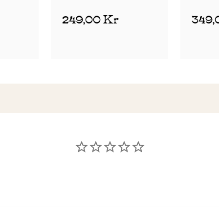
release Black
249,00 Kr
349,