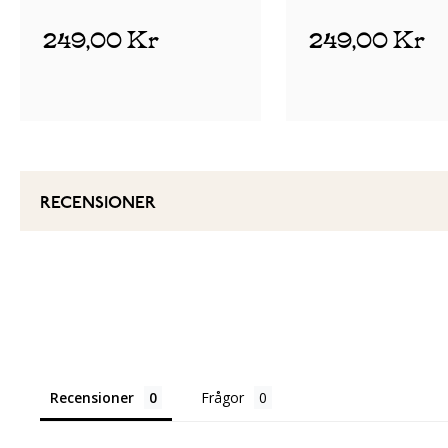
release Silver
release Rose Gold
249,00 Kr
249,00 Kr
RECENSIONER
Recensioner
Frågor