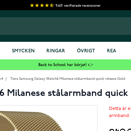
9,613
verifierade recensioner
S
SMYCKEN
RINGAR
ÖVRIGT
REA
Back to School har börjat! 👉
h4
/
Tiera Samsung Galaxy Watch6 Milanese stålarmband quick release Gold
 Milanese stålarmband quick 
Detta är e
armband.
249,