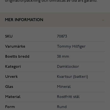
originalförpackning och omfattas av två års garanti.
MER INFORMATION
SKU
70873
Varumärke
Tommy Hilfiger
Boetts bredd
38 mm
Kategori
Damklockor
Urverk
Kvartsur (batteri)
Glas
Mineral
Material
Rostfritt stål
Form
Rund