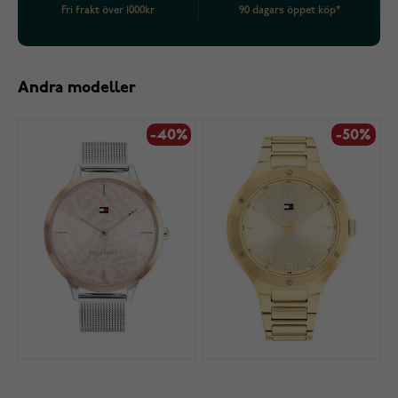
Fri frakt över 1000kr
90 dagars öppet köp*
Andra modeller
-40%
-50%