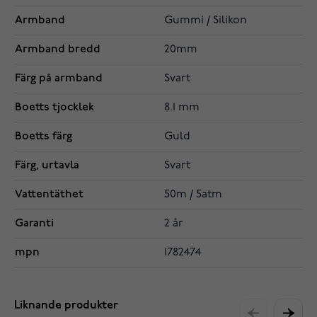
Armband
Gummi / Silikon
Armband bredd
20mm
Färg på armband
Svart
Boetts tjocklek
8.1 mm
Boetts färg
Guld
Färg, urtavla
Svart
Vattentäthet
50m / 5atm
Garanti
2 år
mpn
1782474
Liknande produkter