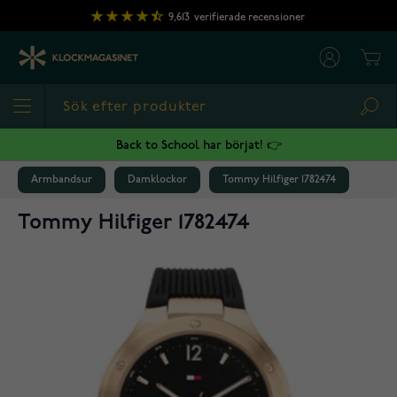
Hoppa till innehållet
9,613
verifierade recensioner
Cart
Sea
Back to School har börjat! 👉
Armbandsur
Damklockor
Tommy Hilfiger 1782474
Tommy Hilfiger 1782474