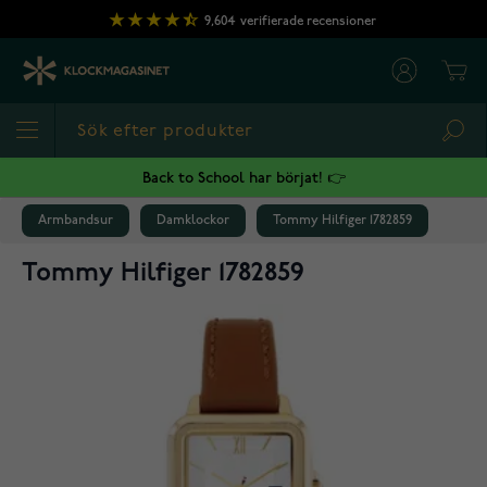
Hoppa till innehållet
9,604
verifierade recensioner
Cart
Sea
Back to School har börjat! 👉
Armbandsur
Damklockor
Tommy Hilfiger 1782859
Tommy Hilfiger 1782859