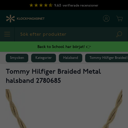
Hoppa till innehållet
9,613
verifierade recensioner
Cart
Sea
Back to School har börjat! 👉
Smycken
Kategorier
Halsband
Tommy Hilfiger Braided 
Tommy Hilfiger Braided Metal
halsband 2780685