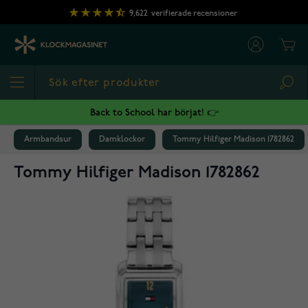
Hoppa till innehållet
9,622
verifierade recensioner
Cart
Sea
Back to School har börjat! 👉
Armbandsur
Damklockor
Tommy Hilfiger Madison 1782862
Tommy Hilfiger Madison 1782862