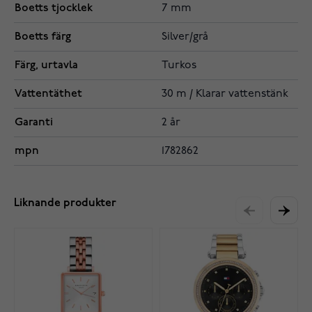
Boetts tjocklek
7 mm
Boetts färg
Silver/grå
Färg, urtavla
Turkos
Vattentäthet
30 m / Klarar vattenstänk
Garanti
2 år
mpn
1782862
Liknande produkter