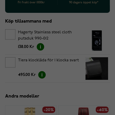
Fri frakt över 1000kr
90 dagars öppet köp*
Köp tillsammans med
Hagerty Stainless steel cloth
putsduk 990-012
138.00 Kr
Tiera klocklåda för 1 klocka svart
495.00 Kr
Andra modeller
-20%
-40%