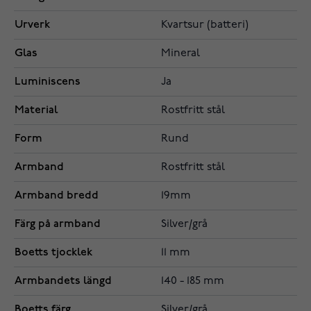
Urverk
Kvartsur (batteri)
Glas
Mineral
Luminiscens
Ja
Material
Rostfritt stål
Form
Rund
Armband
Rostfritt stål
Armband bredd
19mm
Färg på armband
Silver/grå
Boetts tjocklek
11 mm
Armbandets längd
140 - 185 mm
Boetts färg
Silver/grå