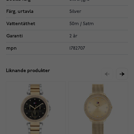
Färg, urtavla
Silver
Vattentäthet
50m / 5atm
Garanti
2 år
mpn
1782707
Liknande produkter