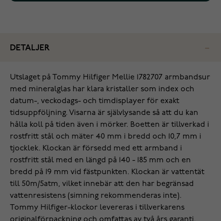
DETALJER
Utslaget på Tommy Hilfiger Mellie 1782707 armbandsur
med mineralglas har klara kristaller som index och
datum-, veckodags- och timdisplayer för exakt
tidsuppföljning. Visarna är självlysande så att du kan
hålla koll på tiden även i mörker. Boetten är tillverkad i
rostfritt stål och mäter 40 mm i bredd och 10,7 mm i
tjocklek. Klockan är försedd med ett armband i
rostfritt stål med en längd på 140 - 185 mm och en
bredd på 19 mm vid fästpunkten. Klockan är vattentät
till 50m/5atm, vilket innebär att den har begränsad
vattenresistens (simning rekommenderas inte).
Tommy Hilfiger-klockor levereras i tillverkarens
originalförpackning och omfattas av två års garanti.