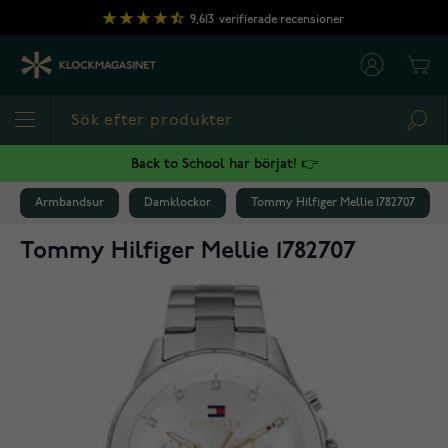
Hoppa till innehållet
9,613
verifierade recensioner
Cart
Sea
Back to School har börjat! 👉
Armbandsur
Damklockor
Tommy Hilfiger Mellie 1782707
Tommy Hilfiger Mellie 1782707