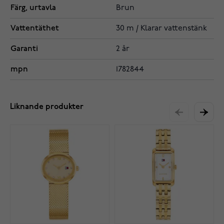
Färg, urtavla
Brun
Vattentäthet
30 m / Klarar vattenstänk
Garanti
2 år
mpn
1782844
Liknande produkter