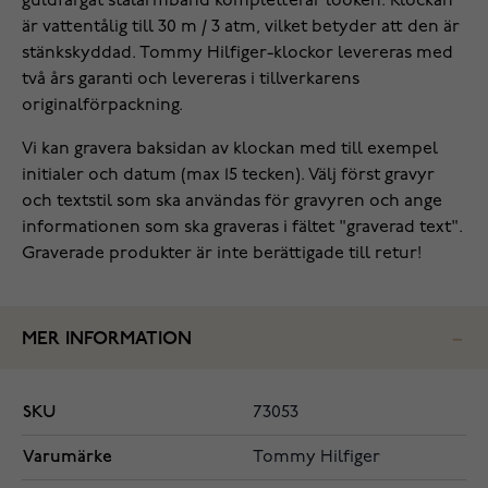
guldfärgat stålarmband kompletterar looken. Klockan
är vattentålig till 30 m / 3 atm, vilket betyder att den är
stänkskyddad. Tommy Hilfiger-klockor levereras med
två års garanti och levereras i tillverkarens
originalförpackning.
Vi kan gravera baksidan av klockan med till exempel
initialer och datum (max 15 tecken). Välj först gravyr
och textstil som ska användas för gravyren och ange
informationen som ska graveras i fältet "graverad text".
Graverade produkter är inte berättigade till retur!
MER INFORMATION
SKU
73053
Varumärke
Tommy Hilfiger