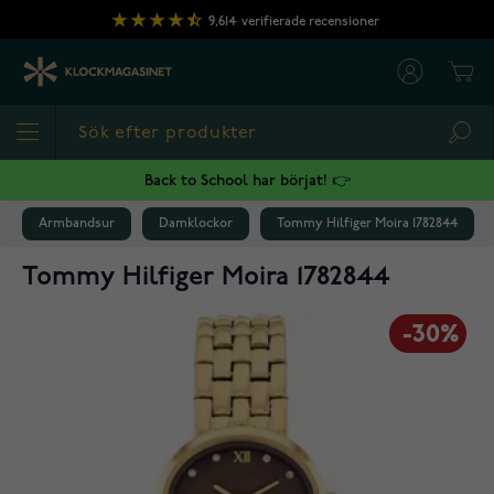
Hoppa till innehållet
9,614
verifierade recensioner
Cart
Sea
Back to School har börjat! 👉
Armbandsur
Damklockor
Tommy Hilfiger Moira 1782844
Tommy Hilfiger Moira 1782844
-30%