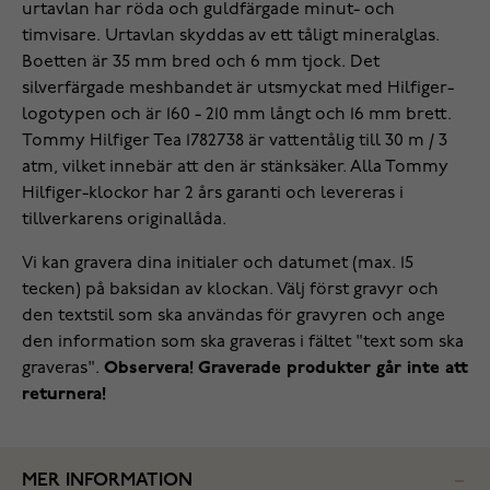
urtavlan har röda och guldfärgade minut- och
timvisare. Urtavlan skyddas av ett tåligt mineralglas.
Boetten är 35 mm bred och 6 mm tjock. Det
silverfärgade meshbandet är utsmyckat med Hilfiger-
logotypen och är 160 - 210 mm långt och 16 mm brett.
Tommy Hilfiger Tea 1782738 är vattentålig till 30 m / 3
atm, vilket innebär att den är stänksäker. Alla Tommy
Hilfiger-klockor har 2 års garanti och levereras i
tillverkarens originallåda.
Vi kan gravera dina initialer och datumet (max. 15
tecken) på baksidan av klockan. Välj först gravyr och
den textstil som ska användas för gravyren och ange
den information som ska graveras i fältet "text som ska
graveras".
Observera! Graverade produkter går inte att
returnera!
MER INFORMATION