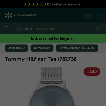
Hoppa till innehållet
9,622
verifierade recensioner
Cart
Sea
Back to School har börjat! 👉
Armbandsur
Damklockor
Tommy Hilfiger Tea 1782738
Tommy Hilfiger Tea 1782738
-24%