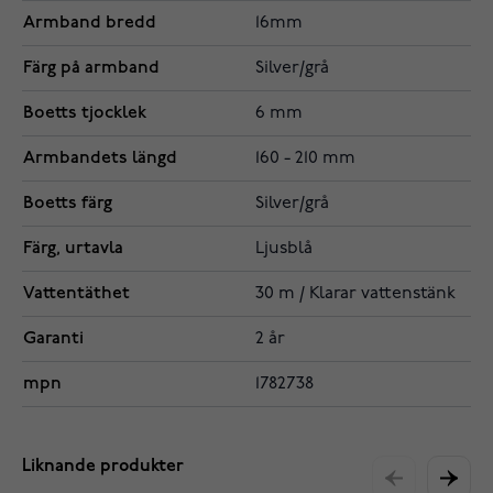
Armband bredd
16mm
Färg på armband
Silver/grå
Boetts tjocklek
6 mm
Armbandets längd
160 - 210 mm
Boetts färg
Silver/grå
Färg, urtavla
Ljusblå
Vattentäthet
30 m / Klarar vattenstänk
Garanti
2 år
mpn
1782738
Liknande produkter