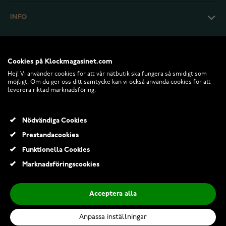
INFO
Cookies på Klockmagasinet.com
Hej! Vi använder cookies för att vår nätbutik ska fungera så smidigt som
möjligt. Om du ger oss ditt samtycke kan vi också använda cookies för att
leverera riktad marknadsföring.
Nödvändiga Cookies
Prestandacookies
© 2026 Klockmagasinet.com
Funktionella Cookies
Tommy Hilfiger Tea 1782738
Marknadsföringscookies
1 499,00 Kr
1 969,00 Kr
Acceptera alla
Lägg till i kundvagn
Anpassa inställningar