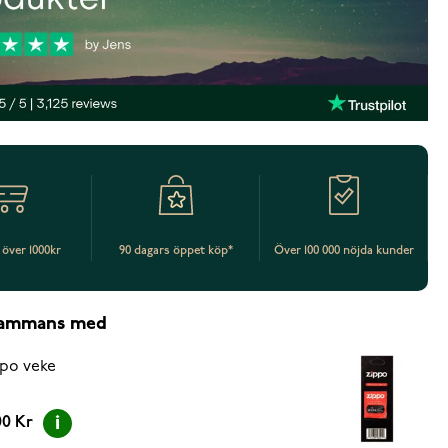
t över 1000kr
90 dagars öppet köp*
Över 100 000 nöjda kunder
lsammans med
po veke
00 Kr