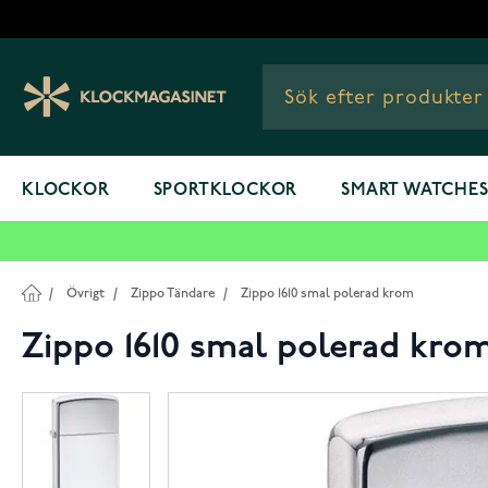
Hoppa till innehållet
KLOCKOR
SPORTKLOCKOR
SMART WATCHE
/
Övrigt
/
Zippo Tändare
/
Zippo 1610 smal polerad krom
Zippo 1610 smal polerad kro