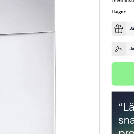
Leveransti
I lager
Ja
Ja