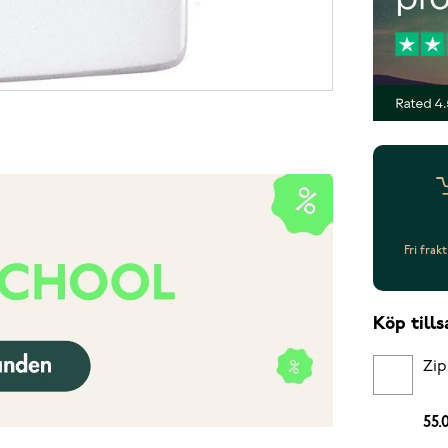
Fri frak
Köp til
Zip
55.