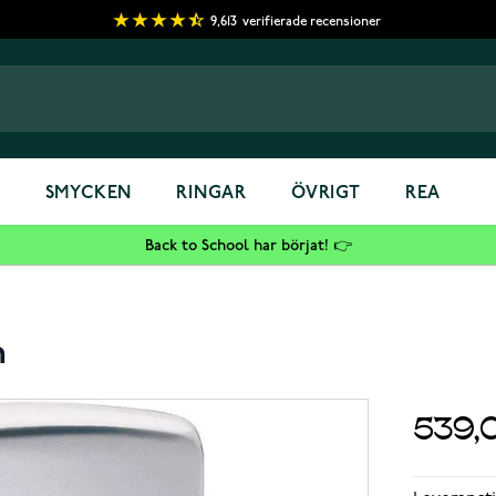
9,613
verifierade recensioner
S
SMYCKEN
RINGAR
ÖVRIGT
REA
Back to School har börjat! 👉
m
539,