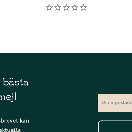
å bästa
mejl
sbrevet kan
aktuella