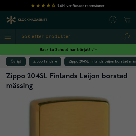
Hoppa till innehållet
9,614
verifierade recensioner
Cart
Sea
Back to School har börjat! 👉
Övrigt
Zippo Tändare
Zippo 204SL Finlands Leijon borstad mäs
Zippo 204SL Finlands Leijon borstad
mässing