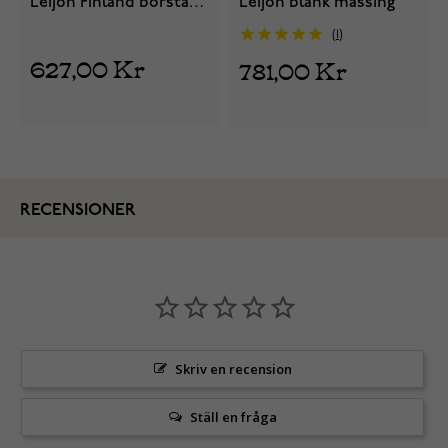
Leijon Finland borstad
Leijon blank mässing
mässing
1
627,00 Kr
781,00 Kr
RECENSIONER
Skriv en recension
Ställ en fråga