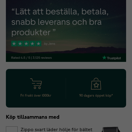
Fri frakt över 1000kr
90 dagars öppet köp*
Köp tillsammans med
Zippo svart läder hölje för bältet