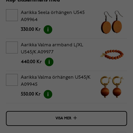
Köp tillsammans med
Aarikka Seela örhängen U545
A09964
330.00 Kr
Aarikka Valma armband L/XL
U545/K A09977
440.00 Kr
Aarikka Valma örhängen U545/K
A09945
550.00 Kr
VISA MER