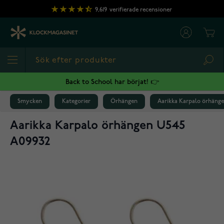
Hoppa till innehållet
9,619
verifierade recensioner
Cart
Sea
Back to School har börjat! 👉
Smycken
Kategorier
Örhängen
Aarikka Karpalo örhäng
Aarikka Karpalo örhängen U545
A09932