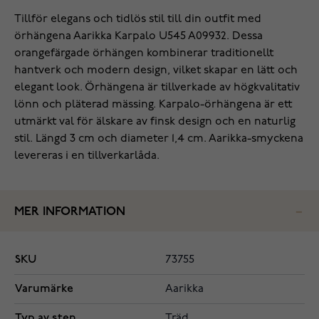
Tillför elegans och tidlös stil till din outfit med
örhängena Aarikka Karpalo U545 A09932. Dessa
orangefärgade örhängen kombinerar traditionellt
hantverk och modern design, vilket skapar en lätt och
elegant look. Örhängena är tillverkade av högkvalitativ
lönn och pläterad mässing. Karpalo-örhängena är ett
utmärkt val för älskare av finsk design och en naturlig
stil. Längd 3 cm och diameter 1,4 cm. Aarikka-smyckena
levereras i en tillverkarlåda.
MER INFORMATION
SKU
73755
Varumärke
Aarikka
Typ av sten
Träd