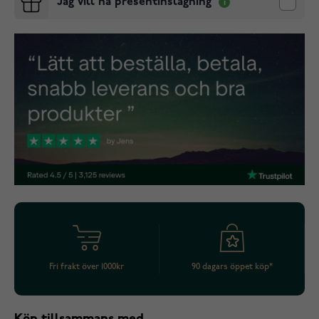
Jag vill ha presentinslagning
Fri frakt över 1000kr
90 dagars öppet köp*