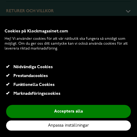
RETURER OCH VILLKOR
INFO
Cookies på Klockmagasinet.com
Hej! Vi använder cookies för att vår nätbutik ska fungera så smidigt som
möjligt. Om du ger oss ditt samtycke kan vi också använda cookies för att
leverera riktad marknadsföring.
Nödvändiga Cookies
Prestandacookies
Funktionella Cookies
Marknadsföringscookies
© 2026 Klockmagasinet.com
Acceptera alla
Aarikka Karpalo örhängen U545 A09932
220,00 Kr
Anpassa inställningar