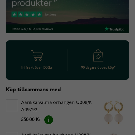
Fri frakt över 1000kr
90 dagars öppet köp*
Köp tillsammans med
Aarikka Valma örhängen U008/K
A09792
550.00 Kr