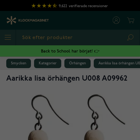
Hoppa till innehållet
9,622
verifierade recensioner
Cart
Sea
Back to School har börjat! 👉
Smycken
Kategorier
Örhängen
Aarikka Iisa örhängen U
Aarikka Iisa örhängen U008 A09962