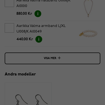
Aarikka Valma halsband U008/K
A10010
880.00 Kr
Aarikka Valma armband L/XL
U008/K A10049
440.00 Kr
VISA MER
Andra modeller