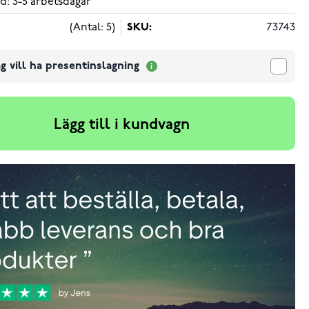
d: 3-5 arbetsdagar
(Antal: 5)
SKU:
73743
g vill ha presentinslagning
Lägg till i kundvagn