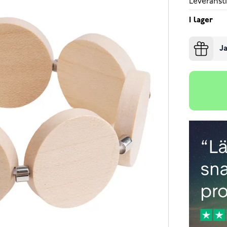
Leveransti
I lager
Ja