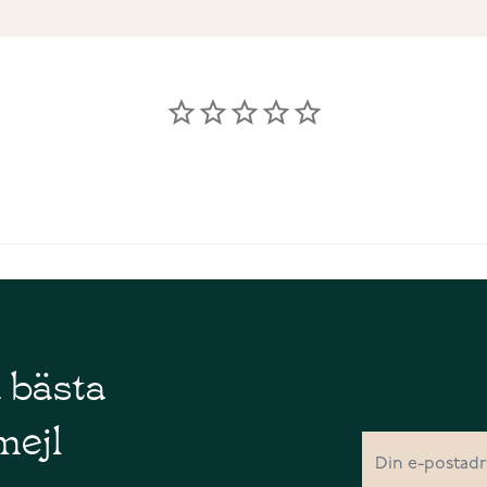
å bästa
mejl