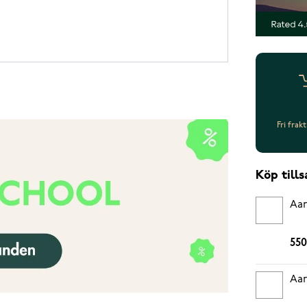
Fri frak
Köp til
Aar
550
Aar