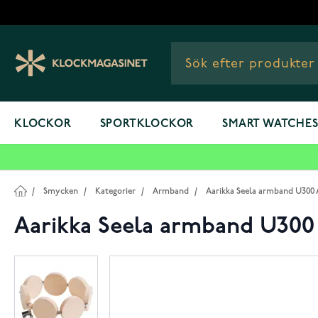
Hoppa till innehållet
KLOCKOR
SPORTKLOCKOR
SMART WATCHE
/
Smycken
/
Kategorier
/
Armband
/
Aarikka Seela armband U300 
Aarikka Seela armband U300