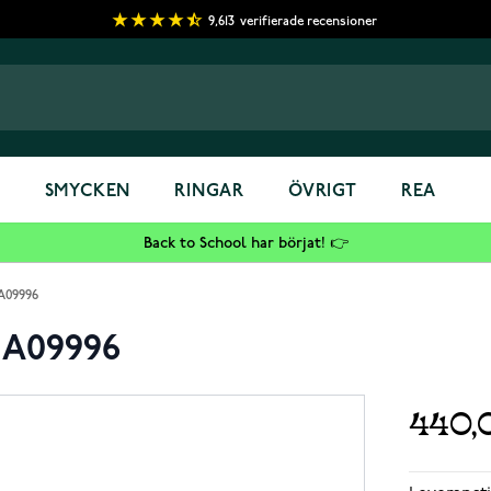
9,613
verifierade recensioner
S
SMYCKEN
RINGAR
ÖVRIGT
REA
Back to School har börjat! 👉
A09996
 A09996
440,