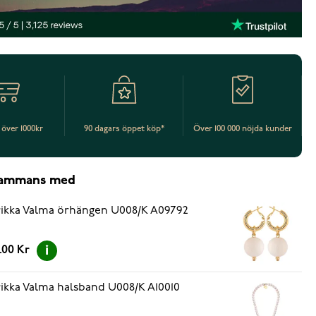
t över 1000kr
90 dagars öppet köp*
Över 100 000 nöjda kunder
lsammans med
ikka Valma örhängen U008/K A09792
.00 Kr
ikka Valma halsband U008/K A10010