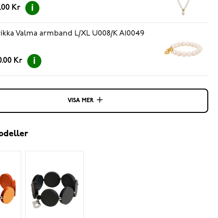
.00 Kr
ikka Valma armband L/XL U008/K A10049
.00 Kr
VISA MER
odeller