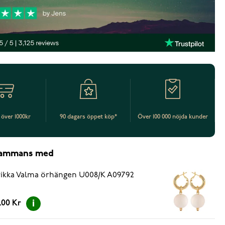
t över 1000kr
90 dagars öppet köp*
Över 100 000 nöjda kunder
lsammans med
ikka Valma örhängen U008/K A09792
.00 Kr