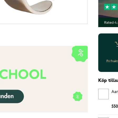
Fri frak
Köp til
Aar
550