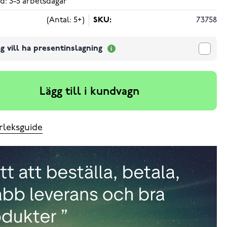
d: 3-5 arbetsdagar
(Antal: 5+)
SKU:
73758
g vill ha presentinslagning
Lägg till i kundvagn
rleksguide