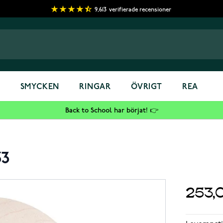
9,613
verifierade recensioner
S
SMYCKEN
RINGAR
ÖVRIGT
REA
Back to School har börjat! 👉
53
253,