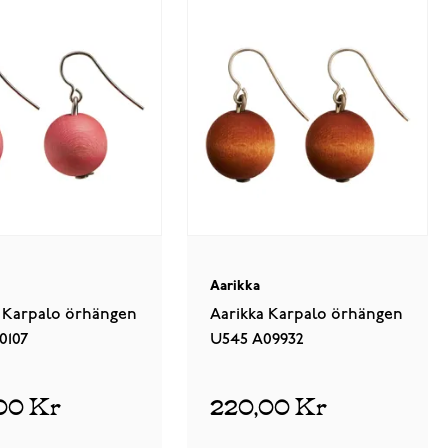
Aarikka
a Karpalo örhängen
Aarikka Karpalo örhängen
0107
U545 A09932
00 Kr
220,00 Kr