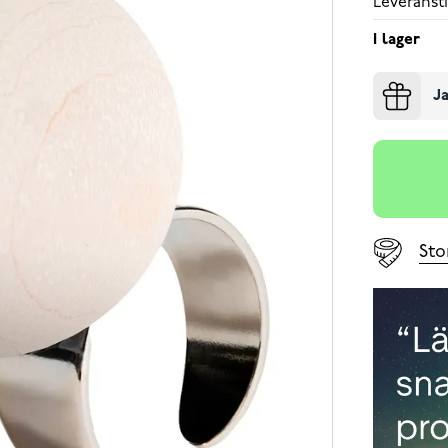
Leveransti
I lager
Ja
Sto