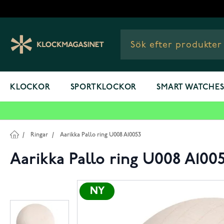
Hoppa till innehållet
KLOCKOR
SPORTKLOCKOR
SMART WATCHE
/
Ringar
/
Aarikka Pallo ring U008 A10053
Aarikka Pallo ring U008 A100
NY