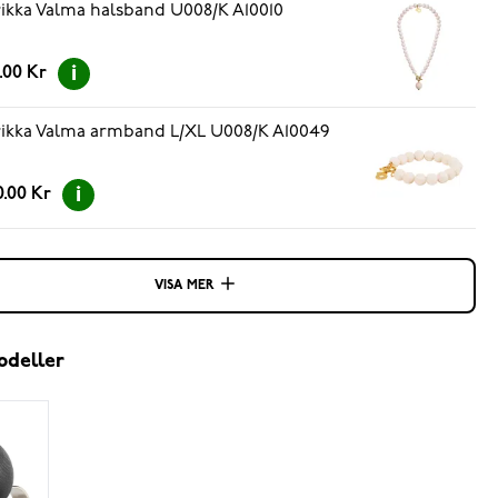
ikka Valma halsband U008/K A10010
.00 Kr
ikka Valma armband L/XL U008/K A10049
.00 Kr
VISA MER
odeller