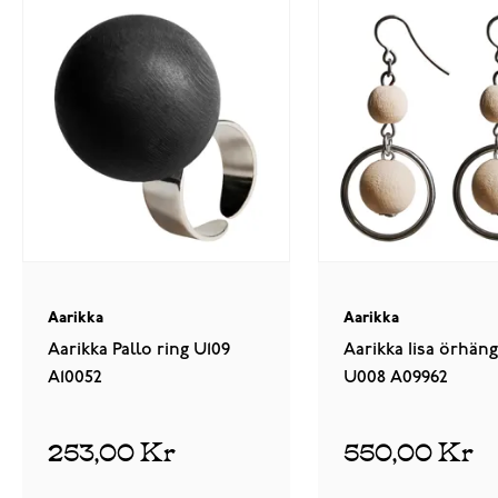
Aarikka
Aarikka
Aarikka Pallo ring U109
Aarikka Iisa örhän
A10052
U008 A09962
253,00 Kr
550,00 Kr