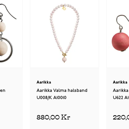
Aarikka
Aarikka
gen
Aarikka Valma halsband
Aarikk
U008/K A10010
U622 A1
880,00 Kr
220,