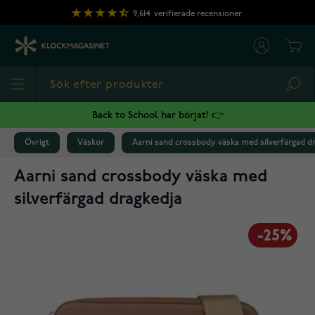
Hoppa till innehållet
9,614
verifierade recensioner
Cart
Sea
Back to School har börjat! 👉
Övrigt
Väskor
Aarni sand crossbody väska med silverfärgad d
Aarni sand crossbody väska med
silverfärgad dragkedja
-25%