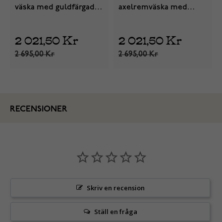
väska med guldfärgad
axelremväska med
dragkedja
silver dragkedja
2 021,50 Kr
2 021,50 Kr
2 695,00 Kr
2 695,00 Kr
RECENSIONER
Skriv en recension
Ställ en fråga