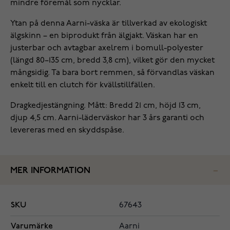
mindre föremål som nycklar.
Ytan på denna Aarni-väska är tillverkad av ekologiskt
älgskinn – en biprodukt från älgjakt. Väskan har en
justerbar och avtagbar axelrem i bomull-polyester
(längd 80–135 cm, bredd 3,8 cm), vilket gör den mycket
mångsidig. Ta bara bort remmen, så förvandlas väskan
enkelt till en clutch för kvällstillfällen.
Dragkedjestängning. Mått: Bredd 21 cm, höjd 13 cm,
djup 4,5 cm. Aarni-läderväskor har 3 års garanti och
levereras med en skyddspåse.
MER INFORMATION
SKU
67643
Varumärke
Aarni