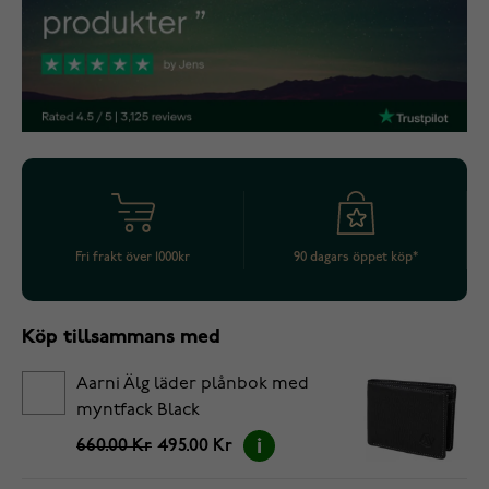
Fri frakt över 1000kr
90 dagars öppet köp*
Köp tillsammans med
Aarni Älg läder plånbok med
myntfack Black
660.00 Kr
495.00 Kr