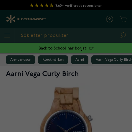
Hoppa till innehållet
9,604
verifierade recensioner
Cart
Sea
Back to School har börjat! 👉
Armbandsur
Klockmärken
Aarni
Aarni Vega Curly Birc
Aarni Vega Curly Birch