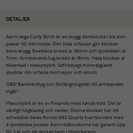
DETALJER
Aarni Vega Curly Birch är en snygg damklocka i trä som
passar till det mesta. Den blåa urtavlan gör klockan
extra snygg. Boettens bredd är 38mm och tjockleken är
7mm. Armbandets lug bredd är 18mm. Hela klockan är
tillverkad i masurbjörk. Safirbelagt mineralglaset
skyddar din urtavla mot repor och smuts.
OBS! Bandverktyg och förlängningsdel till armbandet
ingår!
Masurbjörk är en av Finlands mest kända träd. Det är
väldigt högklassig och vacker. Denna klockan har ett
schweizisk Swiss Ronda 1062 Quartz kvartsurverk med
4 syntetiska juveler. Aarni träklockorna har garanti upp
till 3 år och de skickas hem i tillverkarens