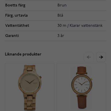
Boetts färg
Brun
Färg, urtavla
Blå
Vattentäthet
30 m / Klarar vattenstänk
Garanti
3 år
Liknande produkter