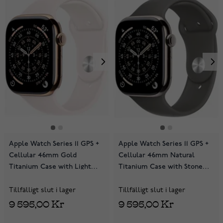
Apple Watch Series 11 GPS +
Apple Watch Series 11 GPS +
Cellular 46mm Gold
Cellular 46mm Natural
Titanium Case with Light
Titanium Case with Stone
Blush Sport Band
Grey Sport Band
MFD64QN/A
MFCX4QN/A
Tillfälligt slut i lager
Tillfälligt slut i lager
9 595,00 Kr
9 595,00 Kr