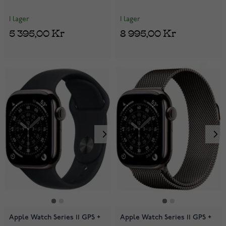
Band MEVA4QN/A
Grey Sport Band
MF8M4QN/A
I lager
I lager
5 395,00 Kr
8 995,00 Kr
Apple Watch Series 11 GPS +
Apple Watch Series 11 GPS +