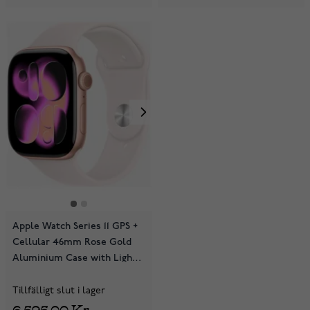
Apple Watch Series 11 GPS +
Cellular 46mm Rose Gold
Aluminium Case with Light
Blush Sport Band
MFCJ4QN/A
Tillfälligt slut i lager
6 595,00 Kr