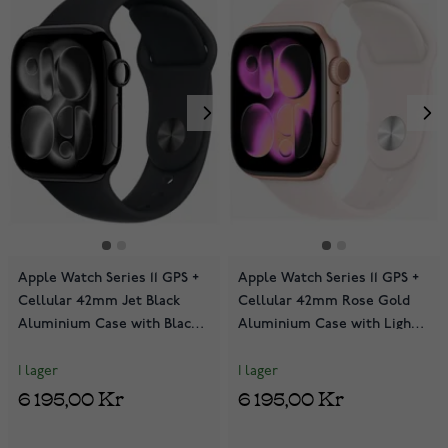
Apple Watch Series 11 GPS +
Apple Watch Series 11 GPS +
Cellular 42mm Jet Black
Cellular 42mm Rose Gold
Aluminium Case with Black
Aluminium Case with Light
Sport Band MF834QN/A
Blush Sport Band
MF8E4QN/A
I lager
I lager
6 195,00 Kr
6 195,00 Kr