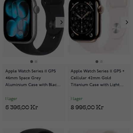
Apple Watch Series 11 GPS
Apple Watch Series 11 GPS +
46mm Space Grey
Cellular 42mm Gold
Aluminium Case with Black
Titanium Case with Light
Sport Band MEV44QN/A
Blush Sport Band
MF8X4QN/A
I lager
I lager
5 395,00 Kr
8 995,00 Kr