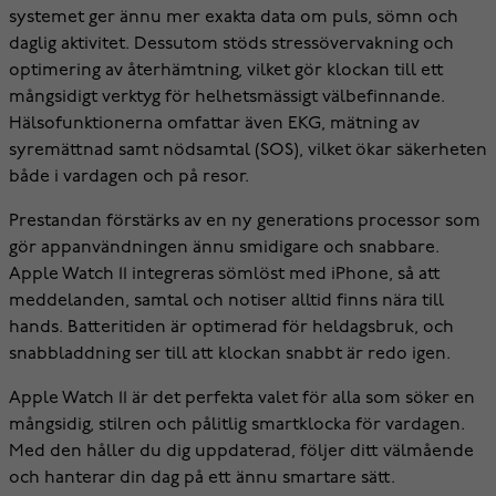
systemet ger ännu mer exakta data om puls, sömn och
daglig aktivitet. Dessutom stöds stressövervakning och
optimering av återhämtning, vilket gör klockan till ett
mångsidigt verktyg för helhetsmässigt välbefinnande.
Hälsofunktionerna omfattar även EKG, mätning av
syremättnad samt nödsamtal (SOS), vilket ökar säkerheten
både i vardagen och på resor.
Prestandan förstärks av en ny generations processor som
gör appanvändningen ännu smidigare och snabbare.
Apple Watch 11 integreras sömlöst med iPhone, så att
meddelanden, samtal och notiser alltid finns nära till
hands. Batteritiden är optimerad för heldagsbruk, och
snabbladdning ser till att klockan snabbt är redo igen.
Apple Watch 11 är det perfekta valet för alla som söker en
mångsidig, stilren och pålitlig smartklocka för vardagen.
Med den håller du dig uppdaterad, följer ditt välmående
och hanterar din dag på ett ännu smartare sätt.