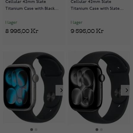
Cellular 42mm Slate
Cellular 42mm Slate
Titanium Case with Black
Titanium Case with Slate
Sport Band MF8R4QN/A
Milanese Loop MF8U4QN/A
I lager
I lager
8 995,00 Kr
9 595,00 Kr