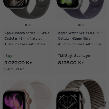
Apple Watch Series 10 GPS +
Apple Watch Series 11 GPS +
Cellular 42mm Natural
Cellular 42mm Silver
Titanium Case with Stone
Aluminium Case with Purple
Grey Sport Band
Fog Sport Band MF8H4QN/A
MWXD3QN/A
I lager
Tillfälligt slut i lager
9 020,00 Kr
6 195,00 Kr
9 495,00 Kr