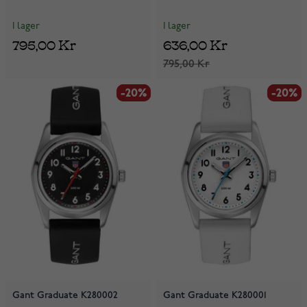
I lager
I lager
795,00 Kr
636,00 Kr
795,00 Kr
-20%
-20%
-20%
-20%
Gant Graduate K280002
Gant Graduate K280001