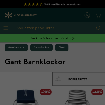
Hoppa till innehållet
9,614
verifierade recensioner
Cart
Sea
Back to School har börjat! 👉
Armbandsur
Barnklockor
Gant
Gant Barnklockor
-20%
-40%
-40%