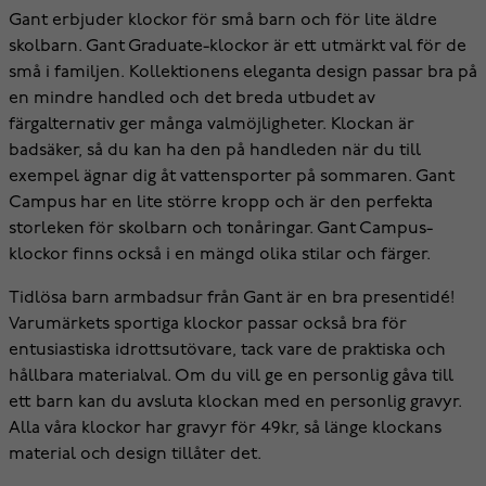
Gant erbjuder klockor för små barn och för lite äldre
skolbarn. Gant Graduate-klockor är ett utmärkt val för de
små i familjen. Kollektionens eleganta design passar bra på
en mindre handled och det breda utbudet av
färgalternativ ger många valmöjligheter. Klockan är
badsäker, så du kan ha den på handleden när du till
exempel ägnar dig åt vattensporter på sommaren. Gant
Campus har en lite större kropp och är den perfekta
storleken för skolbarn och tonåringar. Gant Campus-
klockor finns också i en mängd olika stilar och färger.
Tidlösa barn armbadsur från Gant är en bra presentidé!
Varumärkets sportiga klockor passar också bra för
entusiastiska idrottsutövare, tack vare de praktiska och
hållbara materialval. Om du vill ge en personlig gåva till
ett barn kan du avsluta klockan med en personlig gravyr.
Alla våra klockor har gravyr för 49kr, så länge klockans
material och design tillåter det.