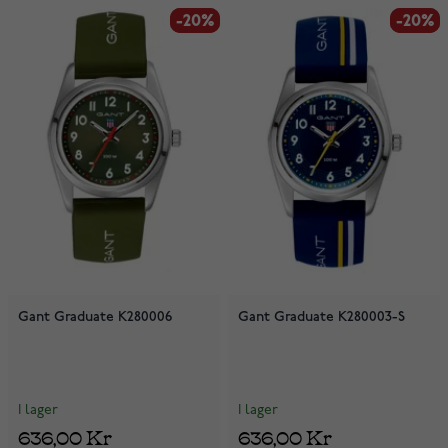
-20%
-20%
-20%
-20%
Gant Graduate K280006
Gant Graduate K280003-S
I lager
I lager
636,00 Kr
636,00 Kr