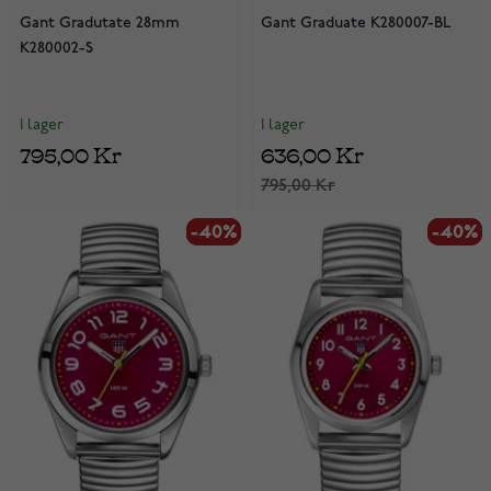
Gant Gradutate 28mm
Gant Graduate K280007-BL
K280002-S
I lager
I lager
795,00 Kr
636,00 Kr
795,00 Kr
-40%
-40%
-40%
-40%