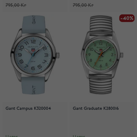
795,00 Kr
795,00 Kr
-40%
-40%
Gant Campus K320004
Gant Graduate K280016