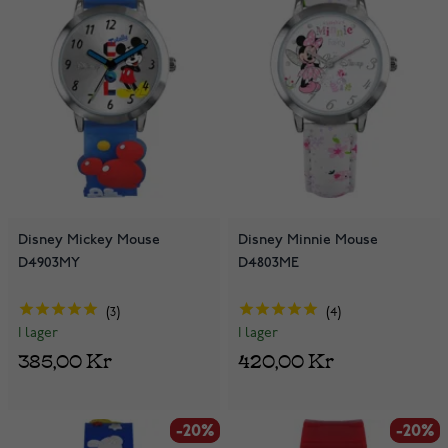
Disney Mickey Mouse
Disney Minnie Mouse
D4903MY
D4803ME
3
4
I lager
I lager
385,00 Kr
420,00 Kr
-20%
-20%
-20%
-20%