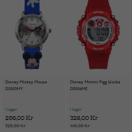
Disney Mickey Mouse
Disney Mimmi Pigg klocka
D2503MY
D3506ME
I lager
I lager
256,00 Kr
328,00 Kr
320,00 Kr
410,00 Kr