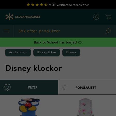
Hoppa till innehållet
9,619
verifierade recensioner
Cart
Sea
Back to School har börjat! 👉
Armbandsur
Klockmärken
Disney
Disney klockor
FILTER