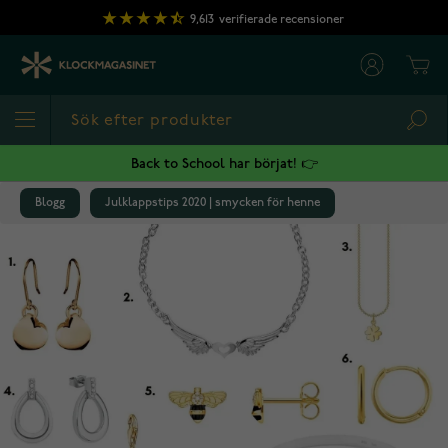
Hoppa till innehållet
9,613
verifierade recensioner
Cart
Sea
Back to School har börjat! 👉
Blogg
Julklappstips 2020 | smycken för henne