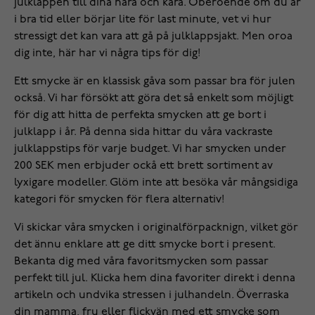
julklappen till dina nära och kära. Oberoende om du är
i bra tid eller börjar lite för last minute, vet vi hur
stressigt det kan vara att gå på julklappsjakt. Men oroa
dig inte, här har vi några tips för dig!
Ett smycke är en klassisk gåva som passar bra för julen
också. Vi har försökt att göra det så enkelt som möjligt
för dig att hitta de perfekta smycken att ge bort i
julklapp i år. På denna sida hittar du våra vackraste
julklappstips för varje budget. Vi har smycken under
200 SEK men erbjuder ockå ett brett sortiment av
lyxigare modeller. Glöm inte att besöka vår mångsidiga
kategori för smycken
för flera alternativ!
Vi skickar våra smycken i originalförpacknign, vilket gör
det ännu enklare att ge ditt smycke bort i present.
Bekanta dig med våra favoritsmycken som passar
perfekt till jul. Klicka hem dina favoriter direkt i denna
artikeln och undvika stressen i julhandeln. Överraska
din mamma, fru eller flickvän med ett smycke som