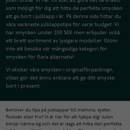
julen också. Vi har försökt att göra det så enkelt
som möjligt för dig att hitta de perfekta smycken
att ge bort i julklapp i år. På denna sida hittar du
våra vackraste julklappstips för varje budget. Vi
har smycken under 200 SEK men erbjuder ockå
ett brett sortiment av lyxigare modeller. Glöm
inte att besöka vår mångsidiga
kategori för
smycken
för flera alternativ!
Vi skickar våra smycken i originalförpacknign,
vilket gör det ännu enklare att ge ditt smycke
bort i present.
Behöver du tips på julklappar till mamma, syster,
flickvän eller fru? Vi är här för att hjälpa dig! Julen
börjar närma sig och det är dags att hitta den perfekta