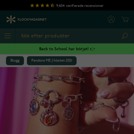
Hoppa till innehållet
9,604
verifierade recensioner
Cart
Sea
Back to School har börjat! 👉
Blogg
Pandora ME | hösten 2021