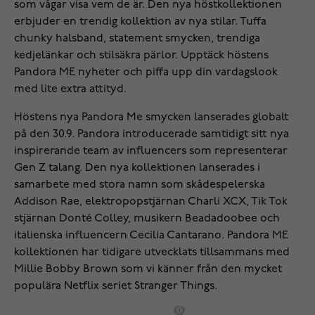
som vågar visa vem de är. Den nya höstkollektionen
erbjuder en trendig kollektion av nya stilar. Tuffa
chunky halsband, statement smycken, trendiga
kedjelänkar och stilsäkra pärlor. Upptäck höstens
Pandora ME nyheter och piffa upp din vardagslook
med lite extra attityd.
Höstens nya Pandora Me smycken lanserades globalt
på den 30.9. Pandora introducerade samtidigt sitt nya
inspirerande team av influencers som representerar
Gen Z talang. Den nya kollektionen lanserades i
samarbete med stora namn som skådespelerska
Addison Rae, elektropopstjärnan Charli XCX, Tik Tok
stjärnan Donté Colley, musikern Beadadoobee och
italienska influencern Cecilia Cantarano. Pandora ME
kollektionen har tidigare utvecklats tillsammans med
Millie Bobby Brown som vi känner från den mycket
populära Netflix seriet Stranger Things.