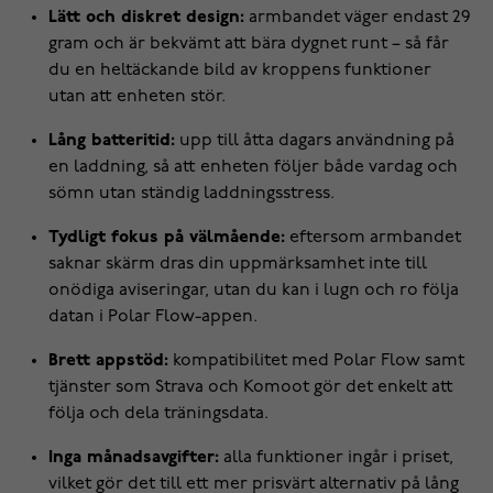
Lätt och diskret design:
armbandet väger endast 29
gram och är bekvämt att bära dygnet runt – så får
du en heltäckande bild av kroppens funktioner
utan att enheten stör.
Lång batteritid:
upp till åtta dagars användning på
en laddning, så att enheten följer både vardag och
sömn utan ständig laddningsstress.
Tydligt fokus på välmående:
eftersom armbandet
saknar skärm dras din uppmärksamhet inte till
onödiga aviseringar, utan du kan i lugn och ro följa
datan i Polar Flow-appen.
Brett appstöd:
kompatibilitet med Polar Flow samt
tjänster som Strava och Komoot gör det enkelt att
följa och dela träningsdata.
Inga månadsavgifter:
alla funktioner ingår i priset,
vilket gör det till ett mer prisvärt alternativ på lång