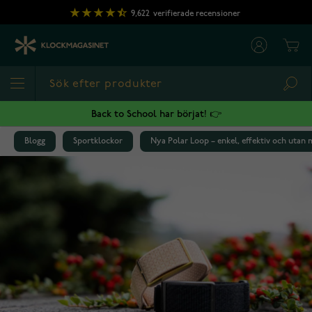
Hoppa till innehållet
9,622
verifierade recensioner
Cart
Sea
Back to School har börjat! 👉
Blogg
Sportklockor
Nya Polar Loop – enkel, effektiv och utan