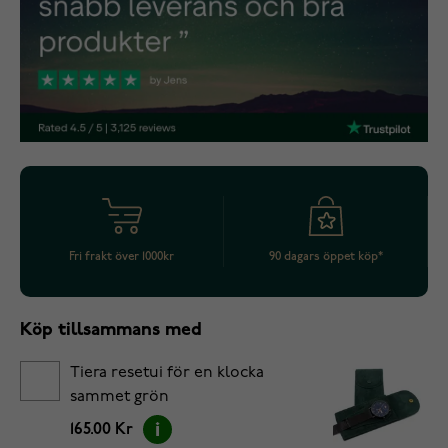
Fri frakt över 1000kr
90 dagars öppet köp*
Köp tillsammans med
Tiera resetui för en klocka
sammet grön
165.00 Kr