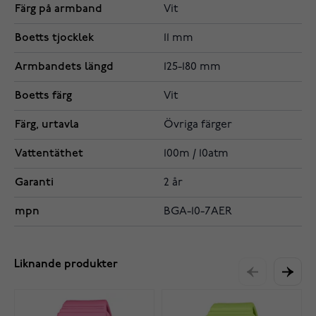
Färg på armband
Vit
Boetts tjocklek
11 mm
Armbandets längd
125-180 mm
Boetts färg
Vit
Färg, urtavla
Övriga färger
Vattentäthet
100m / 10atm
Garanti
2 år
mpn
BGA-10-7AER
Liknande produkter