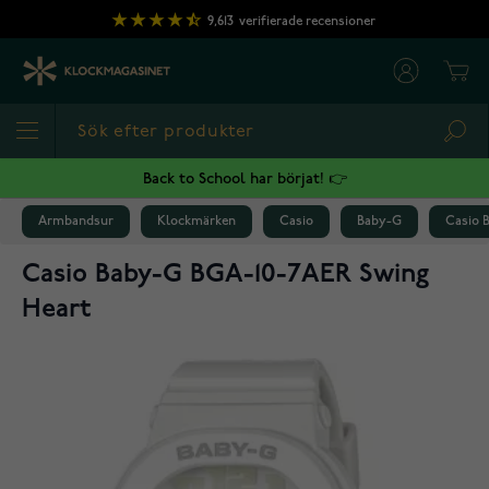
Hoppa till innehållet
9,613
verifierade recensioner
Cart
Sea
Back to School har börjat! 👉
Armbandsur
Klockmärken
Casio
Baby-G
Casio 
Casio Baby-G BGA-10-7AER Swing
Heart