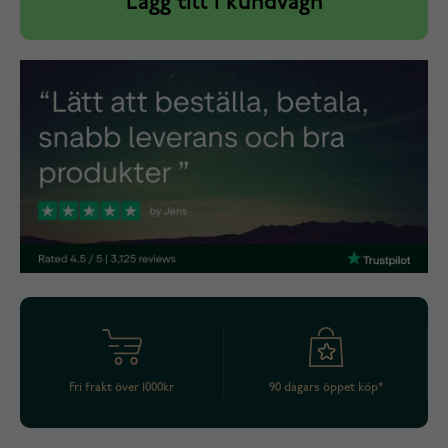
Lägg till i kundvagn
Fri frakt över 1000kr
90 dagars öppet köp*