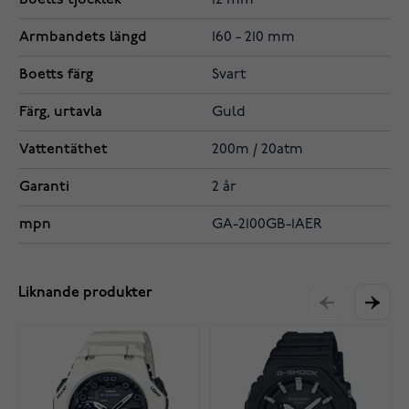
12 mm
Armbandets längd
160 - 210 mm
Boetts färg
Svart
Färg, urtavla
Guld
Vattentäthet
200m / 20atm
Garanti
2 år
mpn
GA-2100GB-1AER
Liknande produkter