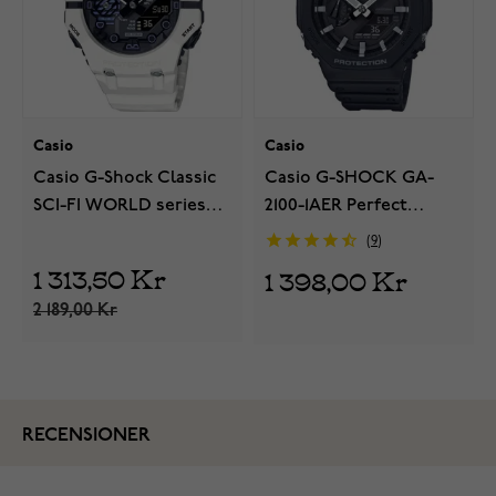
Casio
Casio
Casio G-Shock Classic
Casio G-SHOCK GA-
SCI-FI WORLD series
2100-1AER Perfect
GA-B001SF-7AER
Balance Combi with
9
Carbon Core Guard
1 313,50 Kr
1 398,00 Kr
2 189,00 Kr
RECENSIONER