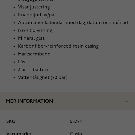
Visar justering
Knappljud av/på
Automatisk kalendar med dag, datum och månad
12/24 tid visning
Mineral glas
Karbonfiber-reinforced resin casing
Hartsarmband
Lås
3 år - 1 batteri
Vattentålighet (20 bar)
MER INFORMATION
SKU
58224
Varumärke
Casio