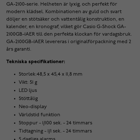
GA-2100-serie. Helheten är lyxig, och perfekt för
modern klädsel. Kombinationen av guld och svart
döljer en stötsäker och vattentålig konstruktion, en
kalender, en kronograf, vilket gör Casio G-Shock GA-
2100GB-1AER till den perfekta klockan för vardagsbruk.
GA-2100GB-1AER levereras i originalförpackning med 2
års garanti.
Tekniska specifikationer:
Storlek:48,5 x 45,4 x 11,8 mm
Vikt: 51 g
LED ljus
Stöttålig
Neo-display
Världstid funktion
Stoppur - 1/100 sek. - 24 timmars
Tidtagning - 1/1 sek. - 24 timmars
5 dagliga alarms