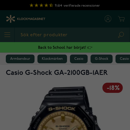
Hoppa till innehållet
9,614
verifierade recensioner
Cart
Sea
Back to School har börjat! 👉
Armbandsur
Klockmärken
Casio
G-Shock
Casio
Casio G-Shock GA-2100GB-1AER
-18%