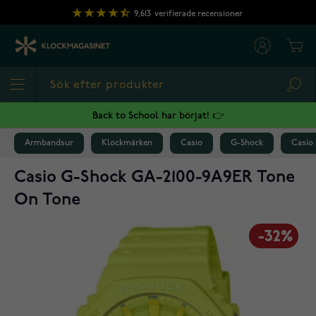
Hoppa till innehållet
9,613
verifierade recensioner
Cart
Sea
Back to School har börjat! 👉
Armbandsur
Klockmärken
Casio
G-Shock
Casio
Casio G-Shock GA-2100-9A9ER Tone
On Tone
-32%