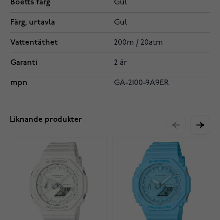
Boetts färg
Gul
Färg, urtavla
Gul
Vattentäthet
200m / 20atm
Garanti
2 år
mpn
GA-2100-9A9ER
Liknande produkter