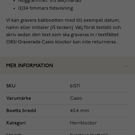
Noggrannhet: ±15 sek/månad
12/24 timmars tidsvisning
Vi kan gravera bakboetten med till exempel datum,
namn eller initialer (15 tecken). Välj först textstil och
skriv sedan den text som ska graveras in i textfältet.
OBS! Graverade Casio klockor kan inte returneras.
MER INFORMATION
SKU
61571
Varumärke
Casio
Boetts bredd
45.4 mm
Kategori
Herrklockor