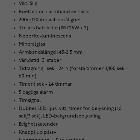
Vikt: 51 g
Boetten och armband av harts
200m/20atm vattentålighet
Tre års batteritid (SR726W x 2)
Neobrite-luminescens
Mineralglas
Armbandslängd 145-215 mm
Världstid: 31 stader
Tidtagning 1 sek - 24 h (första timmen 1/100 sek -
60 min)
Timer 1 sek - 24 timmar
5 dagliga alarm
Timsignal
Dubbel LED-ljus: vitt, timer för belysning (1,5
sek/3 sek), LED-bakgrundsbelysning
Evighetskalender
Knappljud på/av