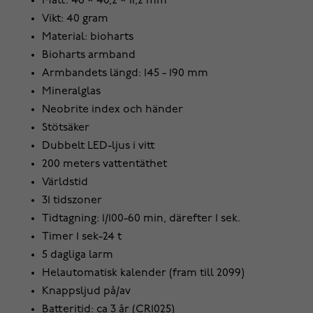
Mått: 46 × 40,2 × 11,2 mm
Vikt: 40 gram
Material: bioharts
Bioharts armband
Armbandets längd: 145 - 190 mm
Mineralglas
Neobrite index och händer
Stötsäker
Dubbelt LED-ljus i vitt
200 meters vattentäthet
Världstid
31 tidszoner
Tidtagning: 1/100-60 min, därefter 1 sek.
Timer 1 sek-24 t
5 dagliga larm
Helautomatisk kalender (fram till 2099)
Knappsljud på/av
Batteritid: ca 3 år (CR1025)