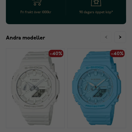
Fri frakt över 1000kr
90 dagars öppet köp*
Andra modeller
-40%
-40%