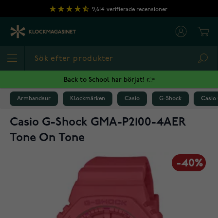
Hoppa till innehållet
9,614
verifierade recensioner
Cart
Sea
Back to School har börjat! 👉
Armbandsur
Klockmärken
Casio
G-Shock
Casio
Casio G-Shock GMA-P2100-4AER
Tone On Tone
-40%