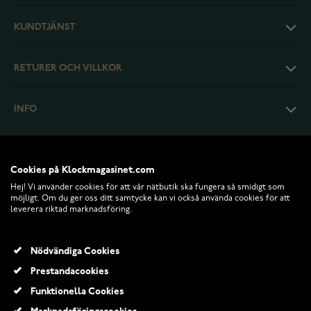
KUNDTJÄNST
RETURER OCH VILLKOR
INFO
Cookies på Klockmagasinet.com
Hej! Vi använder cookies för att vår nätbutik ska fungera så smidigt som
möjligt. Om du ger oss ditt samtycke kan vi också använda cookies för att
leverera riktad marknadsföring.
Nödvändiga Cookies
Prestandacookies
© 2026 Klockmagasinet.com
Funktionella Cookies
Casio G-Shock GMA-P2100-4AER Tone On Tone