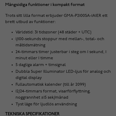
Mångsidiga funktioner i kompakt format
Trots sitt lilla format erbjuder GMA-P2100SA-1A1ER ett
brett utbud av funktioner:
Världstid: 31 tidszoner (48 städer + UTC)
1/100-sekunds stoppur med mellan-, total- och
måltidsmätning
24-timmars timer justerbar i steg om 1 sekund, 1
minut eller 1 timme
5 dagliga alarm + timsignal
Dubbla Super Illuminator LED-ljus för analog och
digital display
Fullautomatisk kalender (till år 2099)
12/24-timmars format, visarförflyttning,
noggrannhet ±15 sek/månad
Tyst läge för ljudlös användning
TEKNISKA SPECIFIKATIONER