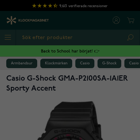
Hoppa till innehållet
9,613
verifierade recensioner
Cart
Sea
Back to School har börjat! 👉
Armbandsur
Klockmärken
Casio
G-Shock
Casio
Casio G-Shock GMA-P2100SA-1A1ER
Sporty Accent