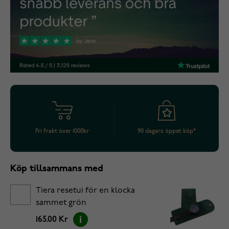
Fri frakt över 1000kr
90 dagars öppet köp*
Köp tillsammans med
Tiera resetui för en klocka
sammet grön
165.00 Kr