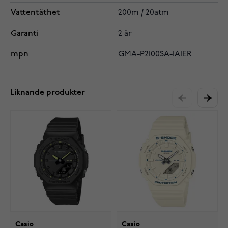
Vattentäthet
200m / 20atm
Garanti
2 år
mpn
GMA-P2100SA-1A1ER
Liknande produkter
Casio
Casio