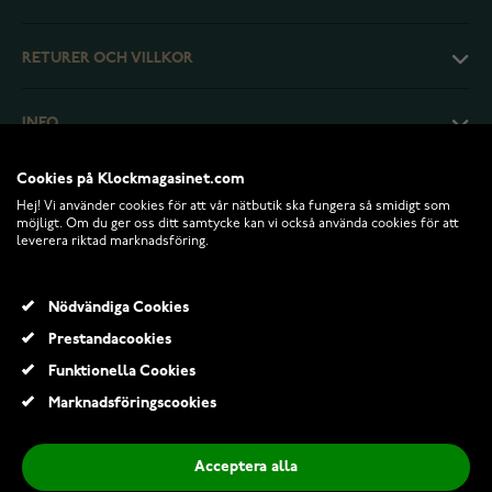
RETURER OCH VILLKOR
INFO
Cookies på Klockmagasinet.com
Hej! Vi använder cookies för att vår nätbutik ska fungera så smidigt som
möjligt. Om du ger oss ditt samtycke kan vi också använda cookies för att
leverera riktad marknadsföring.
Nödvändiga Cookies
Prestandacookies
Funktionella Cookies
© 2026 Klockmagasinet.com
Marknadsföringscookies
Diesel Mega Chief DZ4360
3 289,00 Kr
Acceptera alla