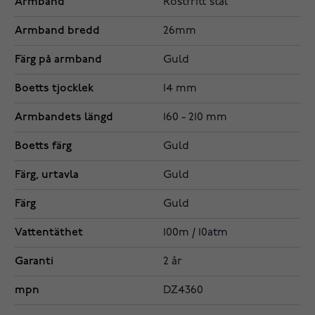
Armband
Rostfritt stål
Armband bredd
26mm
Färg på armband
Guld
Boetts tjocklek
14 mm
Armbandets längd
160 - 210 mm
Boetts färg
Guld
Färg, urtavla
Guld
Färg
Guld
Vattentäthet
100m / 10atm
Garanti
2 år
mpn
DZ4360