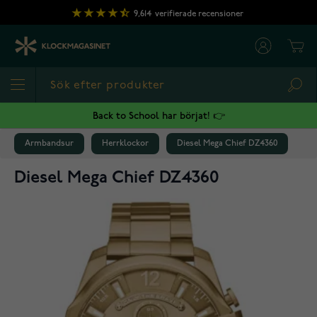
Hoppa till innehållet
9,614
verifierade recensioner
Cart
Sea
Back to School har börjat! 👉
Armbandsur
Herrklockor
Diesel Mega Chief DZ4360
Diesel Mega Chief DZ4360