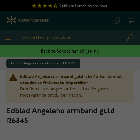
Hoppa till innehållet
9,619
verifierade recensioner
Cart
Sea
Back to School har börjat! 👉
Edblad Angeleno armband guld 126845
Edblad Angeleno armband guld 126845 har lämnat
utbudet av finländska importörer
Den finns inte längre att beställas. Se gärna
motsvarande produkter nedan.
Edblad Angeleno armband guld
126845