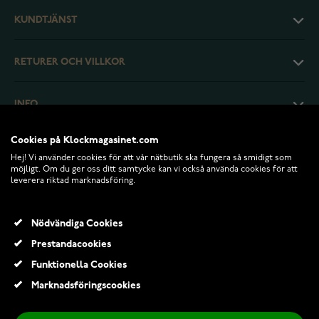
KUNDTJÄNST
RETURER OCH VILLKOR
INFO
Cookies på Klockmagasinet.com
Hej! Vi använder cookies för att vår nätbutik ska fungera så smidigt som
möjligt. Om du ger oss ditt samtycke kan vi också använda cookies för att
leverera riktad marknadsföring.
Nödvändiga Cookies
Prestandacookies
Funktionella Cookies
© 2026 Klockmagasinet.com
Marknadsföringscookies
Edblad Ida armband Mini Gold 111474