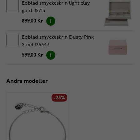
Edblad smyckeskrin light clay
gold 115713
899.00 Kr
Edblad smyckeskrin Dusty Pink
Steel 126343
599.00 Kr
Andra modeller
-25%