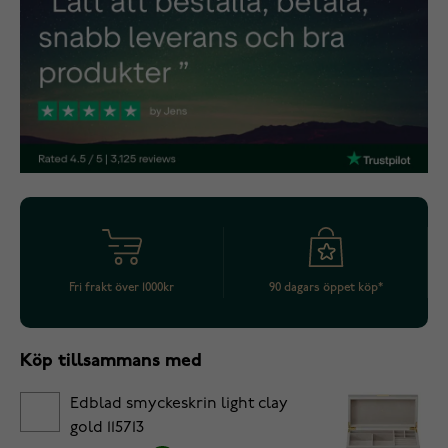
Fri frakt över 1000kr
90 dagars öppet köp*
Köp tillsammans med
Edblad smyckeskrin light clay
gold 115713