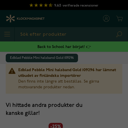
Hoppa till innehållet
9,613
verifierade recensioner
Cart
Sea
Back to School har börjat! 👉
Edblad Pebble Mini halsband Gold 109296
Edblad Pebble Mini halsband Gold 109296 har lämnat
utbudet av finländska importörer
Den finns inte längre att beställas. Se gärna
motsvarande produkter nedan.
Vi hittade andra produkter du
kanske gillar!
-25%