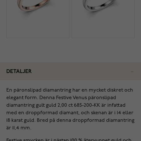
DETALJER
‌En päronslipad diamantring har en mycket diskret och
elegant form. Denna Festive Venus päronslipad
diamantring gult guld 2,00 ct 685-200-KK är infattad
med en droppformad diamant, och skenan är i 14 eller
18 karat guld. Bred på denna droppformad diamantring
är 11,4 mm.
Festive smycken är i nästan 100 % återvunnet guld och