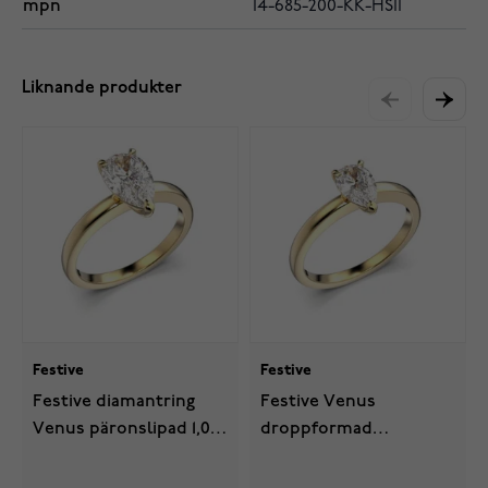
mpn
14-685-200-KK-HSI1
Liknande produkter
Festive
Festive
Festive diamantring
Festive Venus
Venus päronslipad 1,00
droppformad
ct gult guld 685-100-KK
diamantring 0,50 ct gult
guld 685-050-KK