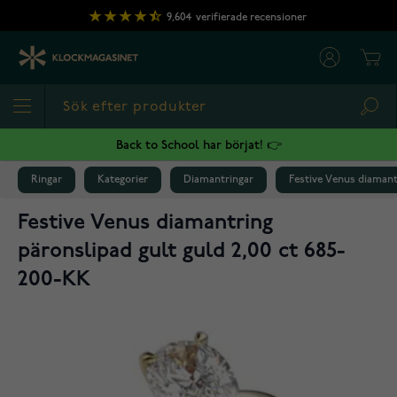
Hoppa till innehållet
9,604
verifierade recensioner
Cart
Sea
Back to School har börjat! 👉
Ringar
Kategorier
Diamantringar
Festive Venus diamant
Festive Venus diamantring
päronslipad gult guld 2,00 ct 685-
200-KK