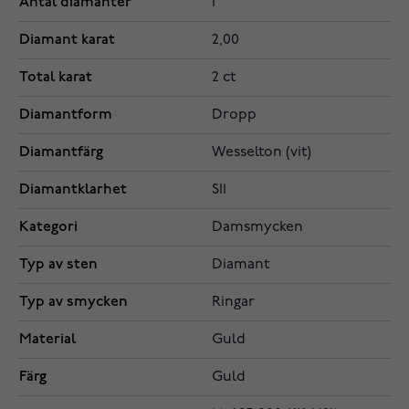
Antal diamanter
1
Diamant karat
2,00
Total karat
2 ct
Diamantform
Dropp
Diamantfärg
Wesselton (vit)
Diamantklarhet
SI1
Kategori
Damsmycken
Typ av sten
Diamant
Typ av smycken
Ringar
Material
Guld
Färg
Guld