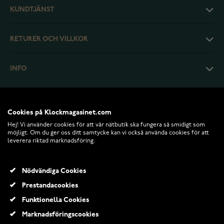
KUNDTJÄNST
RETURER OCH VILLKOR
INFO
Cookies på Klockmagasinet.com
Hej! Vi använder cookies för att vår nätbutik ska fungera så smidigt som
möjligt. Om du ger oss ditt samtycke kan vi också använda cookies för att
leverera riktad marknadsföring.
Nödvändiga Cookies
Prestandacookies
© 2026 Klockmagasinet.com
Funktionella Cookies
Festive Venus diamantring päronslipad gult guld 2,00 ct 685-200-KK
Marknadsföringscookies
467 610,00 Kr